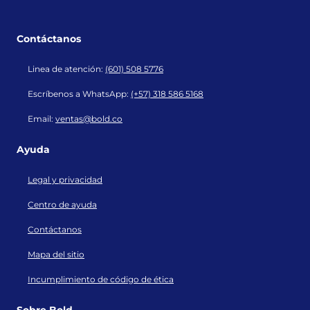
Bold.co en LinkedIn
Bold.co en YouTube
Bold.co en Instagram
Bold.co en Facebook
Contáctanos
Linea de atención:
(601) 508 5776
Escríbenos a WhatsApp:
(+57) 318 586 5168
Email:
ventas@bold.co
Ayuda
Legal y privacidad
Centro de ayuda
Contáctanos
Mapa del sitio
Incumplimiento de código de ética