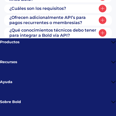
¿Cuáles son los requisitos?
¿Ofrecen adicionalmente API’s para
pagos recurrentes o membresías?
¿Qué conocimientos técnicos debo tener
para integrar a Bold vía API?
Productos
Bold CF
Cuenta Bold
Recursos
Tarjeta de crédito
Tarifas
QR Bold
Bold Pagos
Ayuda
Sala de prensa
Datáfonos
Academia
Link de pago
Bold CF
Centro de ayuda
Impulso
API Link de pago
Sobre Bold
Legal y privacidad
Referidos
API Pagos en línea
Nosotros
Peticiones, quejas y reclamos