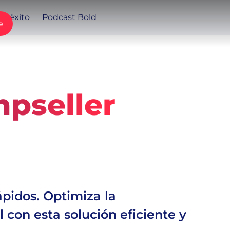
e éxito
Podcast Bold
e
mpseller
4
min de lectura
21 de noviembre de 2024
ápidos. Optimiza la
 con esta solución eficiente y