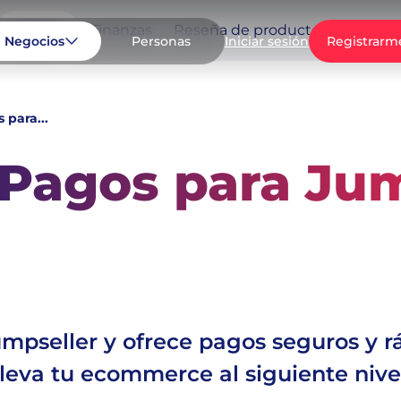
Negocio
Finanzas
Reseña de productos
Casos d
Negocios
Personas
Registrarm
Iniciar sesión
 para...
 Pagos para Ju
pago
umpseller y ofrece pagos seguros y r
lleva tu ecommerce al siguiente nivel