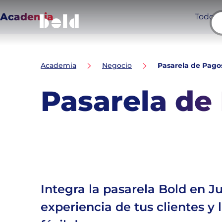
Academia
Todo
Breadcrumb
Academia
Negocio
Pasarela de Pagos
Pasarela de
Temas de este artículo:
Sitio web
Ventas online
Botón de pagos
Pasarela de 
Integra la pasarela Bold en J
experiencia de tus clientes y 