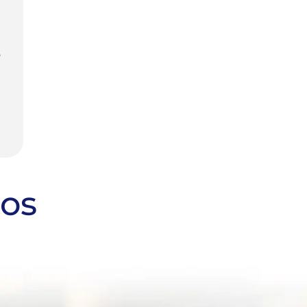
o
ros