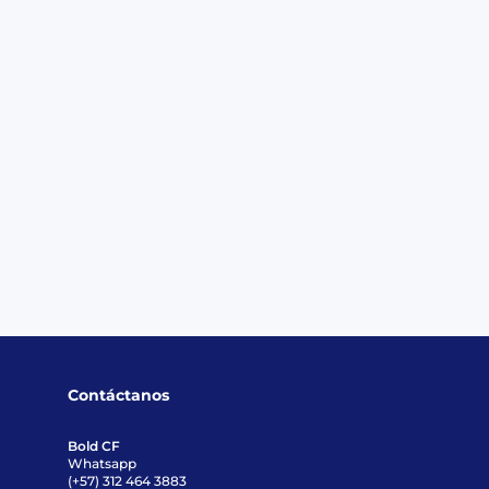
on esto, te estaremos
los primeros en probar
Contáctanos
Bold CF
Whatsapp
(+57) 312 464 3883