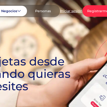
Negocios
Personas
Registrarm
Iniciar sesión
jetas desde
uando quieras
sites