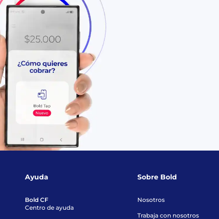
y estar registrado. Si ya cumples c
contactando para que seas uno de 
Bold Tap.
Ayuda
Sobre Bold
Bold CF
Nosotros
Centro de ayuda
Trabaja con nosotros