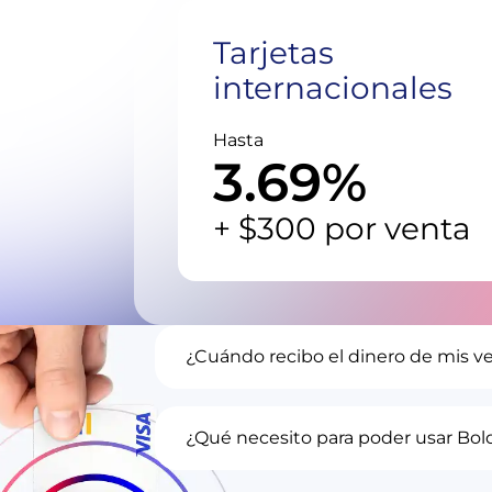
Tarjetas
internacionales
Hasta
3.69%
+ $300 por venta
¿Cuándo recibo el dinero de mis v
Puedes escoger si quieres recibir e
segundos en tu Cuenta Bold, inclu
festivos, o al siguiente día habíl. 
¿Qué necesito para poder usar Bol
aquí
.
Para activar cobros desde tu celula
Android con tecnología NFC, tener