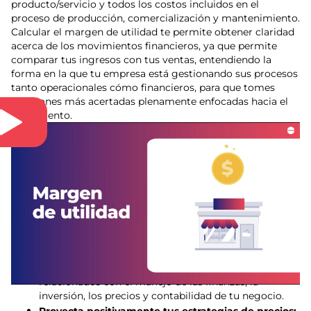
producto/servicio y todos los costos incluidos en el
proceso de producción, comercialización y mantenimiento.
Calcular el margen de utilidad te permite obtener claridad
acerca de los movimientos financieros, ya que permite
comparar tus ingresos con tus ventas, entendiendo la
forma en la que tu empresa está gestionando sus procesos
tanto operacionales cómo financieros, para que tomes
decisiones más acertadas plenamente enfocadas hacia el
crecimiento.
Ventajas de calcular el margen de
utilidad en tu negocio
Aporta información valiosa para el crecimiento de
la empresa:
Al conocer tus márgenes de utilidad
puedes identificar aquellos gastos que no están
siendo rentables y buscar la forma de eliminarlos o
reducirlos.
Te ayuda a identificar problemas:
Si estableces que
el margen de utilidad de tu producto/servicio es bajo,
podrás identificar y solucionar problemas
relacionados con el manejo de las finanzas, la
inversión, los precios y contabilidad de tu negocio.