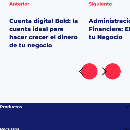
Anterior
Siguiente
Cuenta digital Bold: la
Administraci
cuenta ideal para
Financiera: E
hacer crecer el dinero
tu Negocio
de tu negocio
Ir al artículo siguient
Ir al artícu
Productos
Bold CF
Cuenta Bold
Recursos