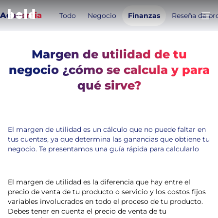
Academia
Todo
Negocio
Finanzas
Reseña de pr
Abri
Margen de utilidad de tu
negocio ¿cómo se calcula y para
Temas de este artículo:
qué sirve?
Finanzas
Herramientas para tu negocio
4
min de lectura
2 de julio de 2025
El margen de utilidad es un cálculo que no puede faltar en
tus cuentas, ya que determina las ganancias que obtiene tu
negocio. Te presentamos una guía rápida para calcularlo
El margen de utilidad es la diferencia que hay entre el
precio de venta de tu producto o servicio y los costos fijos
variables involucrados en todo el proceso de tu producto.
Debes tener en cuenta el precio de venta de tu