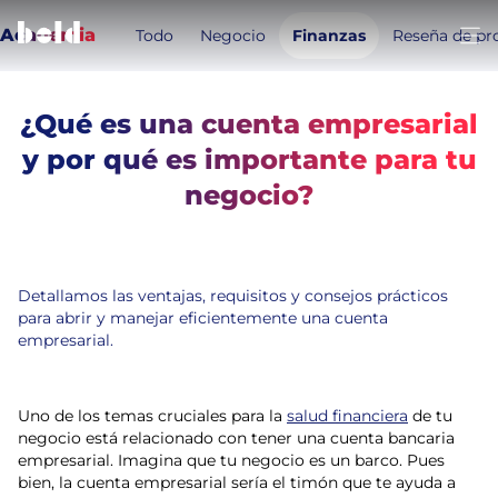
Academia
Todo
Negocio
Finanzas
Reseña de pr
Abri
¿Qué es una cuenta empresarial
Temas de este artículo:
y por qué es importante para tu
cuenta digital
cuenta de banco
cuenta empresarial
negocio?
Educación Financiera
Ahorro
Débito
Planeación financiera
5
min de lectura
29 de julio de 2024
Detallamos las ventajas, requisitos y consejos prácticos
para abrir y manejar eficientemente una cuenta
empresarial.
Uno de los temas cruciales para la
salud financiera
de tu
negocio está relacionado con tener una cuenta bancaria
empresarial. Imagina que tu negocio es un barco. Pues
bien, la cuenta empresarial sería el timón que te ayuda a