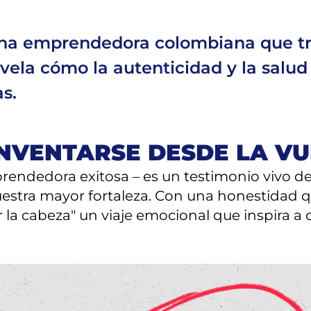
 una emprendedora colombiana que tr
evela cómo la autenticidad y la salud
s.
INVENTARSE DESDE LA V
rendedora exitosa – es un testimonio vivo d
estra mayor fortaleza. Con una honestidad
 la cabeza" un viaje emocional que inspira a
O DE EXIGENCIA
de su abuelo Rodolfo significó para Manuela 