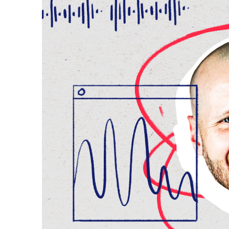
diferente: la disciplina.
"El lenguaje d
gratitud.
Entre entrenamientos intensos de pa
rendición, pero también acumuló cica
CUANDO LOS DIAGNÓ
"Me dijeron que no podría,"
recuerda
con limitar sus sueños. El dolor de 
para mentes como la suya, se transf
“
"Cada 'no' que recibí
convirtió en un 'obse
logro'."
”
LA LIBERTAD DE RO
El verdadero punto de inflexión llegó
sociedad.
"Nunca siento que estoy h