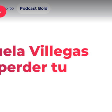
e éxito
Podcast Bold
e
ela Villegas
perder tu
2
min de lectura
22 de mayo de 2025