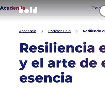
Academia
Todo
Breadcrumb
Academia
Podcast Bold
Resiliencia e
Resiliencia 
y el arte de
esencia
Temas de este artículo:
salud mental y emprendimiento
Resiliencia en los n