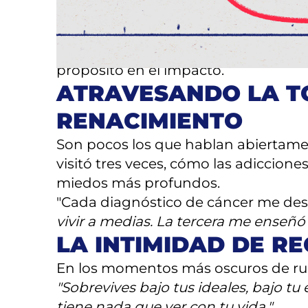
desarma.
Su decisión de renunciar a un salari
libertad emocional. En un mundo obs
propósito en el impacto.
ATRAVESANDO LA TO
RENACIMIENTO
Son pocos los que hablan abiertament
visitó tres veces, cómo las adiccione
miedos más profundos.
"Cada diagnóstico de cáncer me desp
vivir a medias. La tercera me enseñó q
LA INTIMIDAD DE R
En los momentos más oscuros de rup
"Sobrevives bajo tus ideales, bajo t
tiene nada que ver con tu vida."