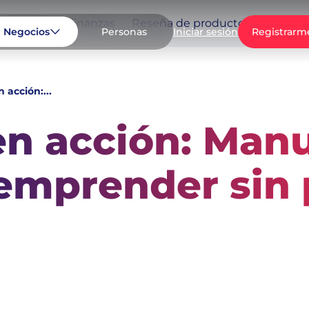
Negocio
Finanzas
Reseña de productos
Casos d
Negocios
Personas
Registrarm
Iniciar sesión
n acción:...
en acción: Manu
 emprender sin 
egocios
historia de una emprendedora colombiana