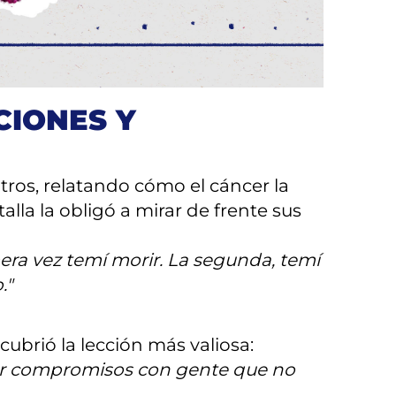
ino una profunda declaración de
tró paz en la suficiencia y
CIONES Y
tros, relatando cómo el cáncer la
lla la obligó a mirar de frente sus
era vez temí morir. La segunda, temí
."
brió la lección más valiosa:
hacer compromisos con gente que no