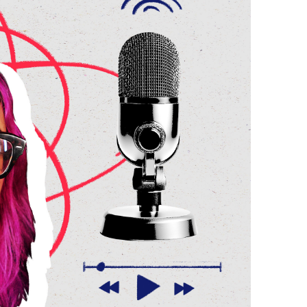
fiesa con una mezcla de nostalgia y
jó un espíritu que no conoce la
sanar.
IRTE
ia y un autismo leve amenazaron
ma educativo que no estaba diseñado
l éxito tal como lo define la
"
confiesa con una transparencia que