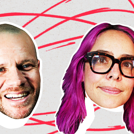
el amor de él era la exigencia pura y dura,"
con
tinaje y madrugadas sin tregua, Manuela for
trices invisibles que más tarde tendría que 
STICOS INTENTAN DEFIN
 Manuela sobre el momento en que la dislex
sentirse diferente, de luchar contra un siste
ormó en una determinación feroz:
 se
rva cómo lo
MPER CON LO ESPERADO
 cuando Manuela tuvo el valor de cuestionar e
aciendo riqueza porque eso no me hizo feliz,