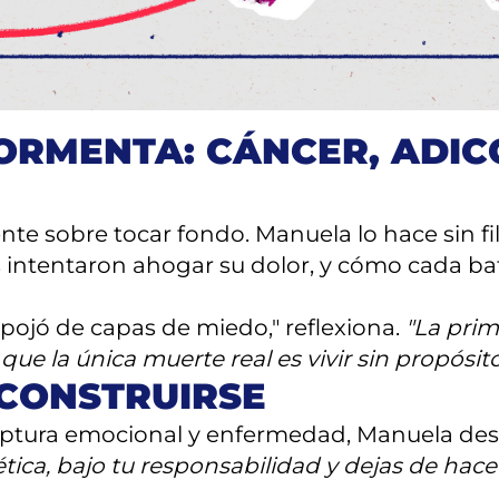
o convencional no fue un acto de rebeldía, s
esionado con la acumulación, Manuela encon
RMENTA: CÁNCER, ADIC
e sobre tocar fondo. Manuela lo hace sin fil
s intentaron ahogar su dolor, y cómo cada bata
ojó de capas de miedo," reflexiona.
"La prim
ue la única muerte real es vivir sin propósito
ECONSTRUIRSE
tura emocional y enfermedad, Manuela descu
u ética, bajo tu responsabilidad y dejas de 