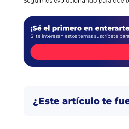
Seguimos evolucionando para que tú
¡Sé el primero en enterarte
Si te interesan estos temas suscríbete par
¿Este artículo te fu