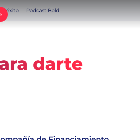
de éxito
Podcast Bold
e
ara darte
1
min de lectura
6 de febrero de 2026
 Compañía de Financiamiento