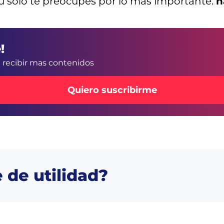
 solo te preocupes por lo más importante:
h
!
a recibir mas contenidos
Quiero suscribirme
e de utilidad?