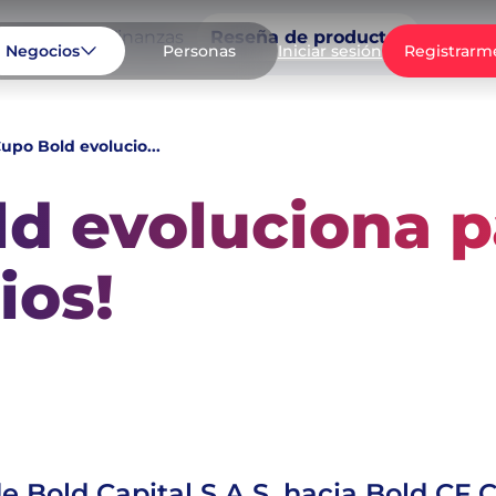
Negocio
Finanzas
Reseña de productos
Casos 
Negocios
Personas
Registrarm
Iniciar sesión
Cupo Bold evolucio...
ld evoluciona p
ios!
e Bold Capital S.A.S. hacia Bold CF