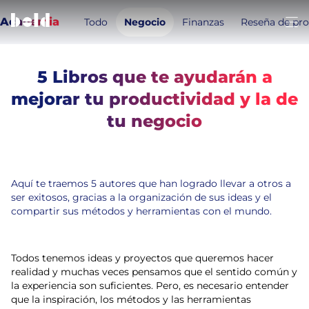
Academia
Todo
Negocio
Finanzas
Reseña de pr
Abri
5 Libros que te ayudarán a
mejorar tu productividad y la de
Temas de este artículo:
tu negocio
Emprendimiento
Productividad
4
min de lectura
4 de noviembre de 2022
Aquí te traemos 5 autores que han logrado llevar a otros a
ser exitosos, gracias a la organización de sus ideas y el
compartir sus métodos y herramientas con el mundo.
Todos tenemos ideas y proyectos que queremos hacer
realidad y muchas veces pensamos que el sentido común y
la experiencia son suficientes. Pero, es necesario entender
que la inspiración, los métodos y las herramientas