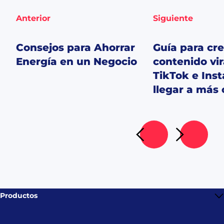
Anterior
Siguiente
Consejos para Ahorrar
Guía para cr
Energía en un Negocio
contenido vir
TikTok e Ins
llegar a más 
Ir al artículo siguient
Ir al artícu
Productos
Bold CF