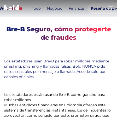
Academia
Todo
Negocio
Finanzas
Reseña de pr
Abri
Bre-B Seguro, cómo protegerte
Temas de este artículo:
de fraudes
Bre- b
Fraudes
Pagos instantáneos
3
min de lectura
21 de noviembre de 2025
Los estafadores usan Bre-B para robar millones mediante
smishing, phishing y llamadas falsas. Bold NUNCA pide
datos sensibles por mensaje o llamada. Accede solo por
canales oficiales.
Los estafadores están usando Bre-B como gancho para
robar millones.
Muchas entidades financieras en Colombia ofrecen este
sistema de transferencias instantáneas, los delincuentes lo
aprovechan como señuelo perfecto: prometen pagos que