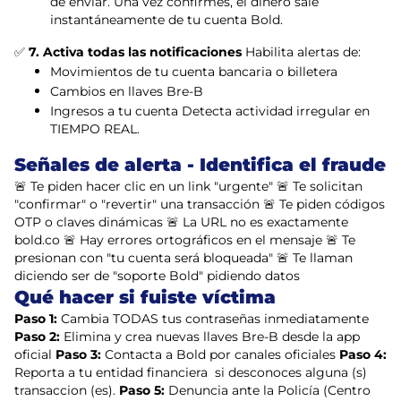
de enviar. Una vez confirmes, el dinero sale
instantáneamente de tu cuenta Bold.
✅
7. Activa todas las notificaciones
Habilita alertas de:
Movimientos de tu cuenta bancaria o billetera
Cambios en llaves Bre-B
Ingresos a tu cuenta Detecta actividad irregular en
TIEMPO REAL.
Señales de alerta - Identifica el fraude
🚨 Te piden hacer clic en un link "urgente" 🚨 Te solicitan
"confirmar" o "revertir" una transacción 🚨 Te piden códigos
OTP o claves dinámicas 🚨 La URL no es exactamente
bold.co 🚨 Hay errores ortográficos en el mensaje 🚨 Te
presionan con "tu cuenta será bloqueada" 🚨 Te llaman
diciendo ser de "soporte Bold" pidiendo datos
Qué hacer si fuiste víctima
Paso 1:
Cambia TODAS tus contraseñas inmediatamente
Paso 2:
Elimina y crea nuevas llaves Bre-B desde la app
oficial
Paso 3:
Contacta a Bold por canales oficiales
Paso 4:
Reporta a tu entidad financiera si desconoces alguna (s)
transaccion (es).
Paso 5:
Denuncia ante la Policía (Centro