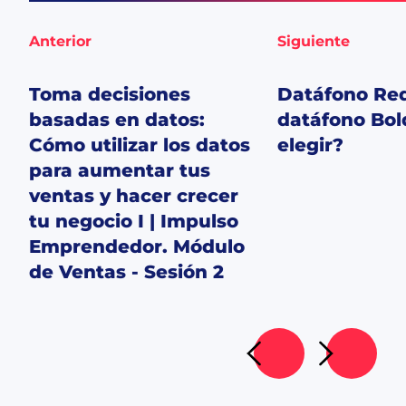
Anterior
Siguiente
Toma decisiones
Datáfono Re
basadas en datos:
datáfono Bol
Cómo utilizar los datos
elegir?
para aumentar tus
ventas y hacer crecer
tu negocio I | Impulso
Emprendedor. Módulo
de Ventas - Sesión 2
Ir al artículo siguient
Ir al artícu