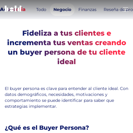
Academia
Todo
Negocio
Finanzas
Reseña de pr
Abri
Fideliza a tus clientes e
incrementa tus ventas creando
un buyer persona de tu cliente
Temas de este artículo:
ideal
Marketing
Estrategia
9
min de lectura
19 de julio de 2023
El buyer persona es clave para entender al cliente ideal. Con
datos demográficos, necesidades, motivaciones y
comportamiento se puede identificar para saber que
estrategias implementar.
¿Qué es el Buyer Persona?