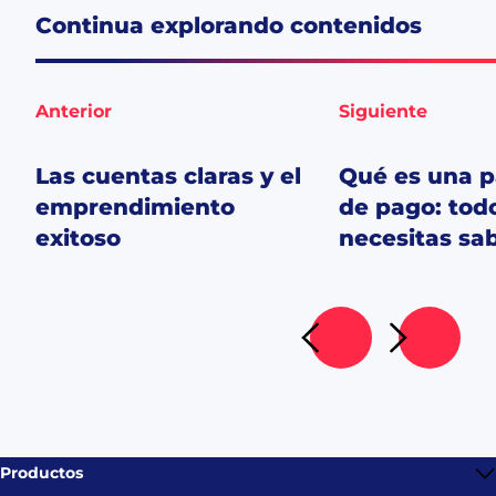
Continua explorando contenidos
Anterior
Siguiente
Las cuentas claras y el
Qué es una p
emprendimiento
de pago: tod
exitoso
necesitas sa
Ir al artículo siguient
Ir al artícu
Productos