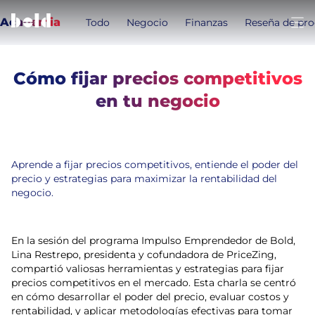
Academia
Todo
Negocio
Finanzas
Reseña de pr
Abri
Cómo fijar precios competitivos
Temas de este artículo:
en tu negocio
Educación Financiera
Finanzas
Educacion
2
min de lectura
24 de mayo de 2024
Aprende a fijar precios competitivos, entiende el poder del
precio y estrategias para maximizar la rentabilidad del
negocio.
En la sesión del programa Impulso Emprendedor de Bold,
Lina Restrepo, presidenta y cofundadora de PriceZing,
compartió valiosas herramientas y estrategias para fijar
precios competitivos en el mercado. Esta charla se centró
en cómo desarrollar el poder del precio, evaluar costos y
rentabilidad, y aplicar metodologías efectivas para tomar