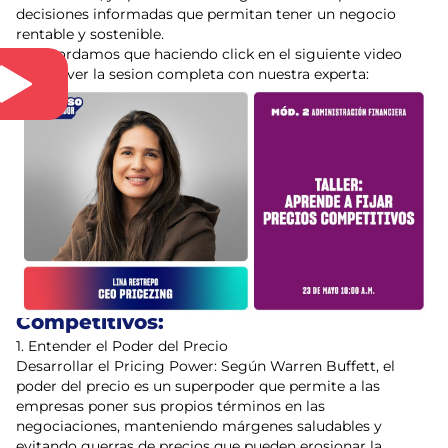
decisiones informadas que permitan tener un negocio
rentable y sostenible.
Te recordamos que haciendo click en el siguiente video
podrás ver la sesion completa con nuestra experta:
¿Por Qué es Importante Fijar Precios
Competitivos?
La fijación de precios es una de las decisiones más
importantes que cualquier emprendedor debe tomar. No
solo afecta los ingresos y la rentabilidad, sino que también
puede determinar la posición competitiva en el mercado.
Como mencionó Lina Restrepo, nuestra experta invitada,
tener un buen producto es crucial, pero saber fijar el precio
adecuado es aún más importante.
Estrategias para Fijar Precios
Competitivos:
1. Entender el Poder del Precio
Desarrollar el Pricing Power: Según Warren Buffett, el
poder del precio es un superpoder que permite a las
empresas poner sus propios términos en las
negociaciones, manteniendo márgenes saludables y
evitando guerras de precios que pueden erosionar la