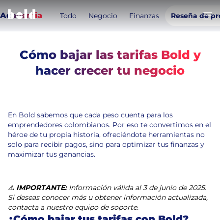
Academia
Todo
Negocio
Finanzas
Reseña de pr
Abri
Cómo bajar las tarifas Bold y
Temas de este artículo:
hacer crecer tu negocio
Tarifas
Ahorro
4
min de lectura
5 de junio de 2025
En Bold sabemos que cada peso cuenta para los
emprendedores colombianos. Por eso te convertimos en el
héroe de tu propia historia, ofreciéndote herramientas no
solo para recibir pagos, sino para optimizar tus finanzas y
maximizar tus ganancias.
⚠️
IMPORTANTE:
Información válida al 3 de junio de 2025.
Si deseas conocer más u obtener información actualizada,
contacta a nuestro equipo de soporte.
¿Cómo bajar tus tarifas con Bold?